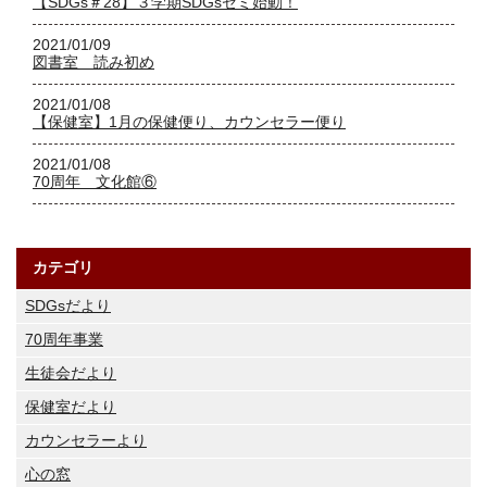
【SDGs＃28】３学期SDGsゼミ始動！
2021/01/09
図書室 読み初め
2021/01/08
【保健室】1月の保健便り、カウンセラー便り
2021/01/08
70周年 文化館⑥
カテゴリ
SDGsだより
70周年事業
生徒会だより
保健室だより
カウンセラーより
心の窓