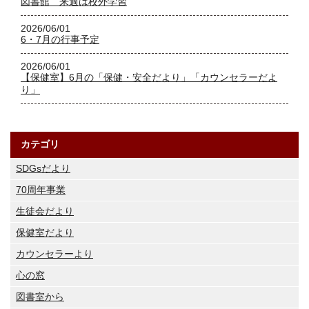
図書館 来週は校外学習
2026/06/01
6・7月の行事予定
2026/06/01
【保健室】6月の「保健・安全だより」「カウンセラーだよ
り」
カテゴリ
SDGsだより
70周年事業
生徒会だより
保健室だより
カウンセラーより
心の窓
図書室から