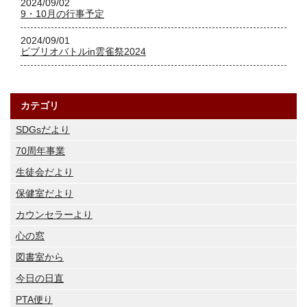
2024/09/02
9・10月の行事予定
2024/09/01
ビブリオバトルin雲雀祭2024
カテゴリ
SDGsだより
70周年事業
生徒会だより
保健室だより
カウンセラーより
心の窓
図書室から
今日の日直
PTA便り