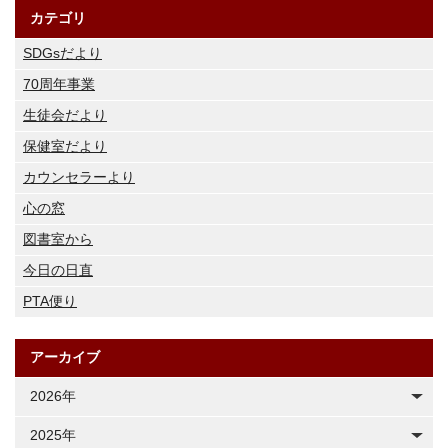
カテゴリ
SDGsだより
70周年事業
生徒会だより
保健室だより
カウンセラーより
心の窓
図書室から
今日の日直
PTA便り
アーカイブ
2026年
2025年