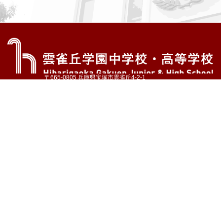
〒665-0805 兵庫県宝塚市雲雀丘4-2-1
TEL:072-759-1300 FAX:072-755-4610
公式Instagram
公式LINE
アクセス
資料請求
学校案内
教育内容・進路
学園生活
入試情報
各種手続
お問い合わせ
サイトマップ
採用情報
いじめ防止基本方針
プライバシーポリシー
© Hibarigaoka Gakuen Junior & Senior High School
学校法人 雲雀丘学園
学園小学校
学園幼稚園
中山台幼稚園
同窓会 告天子の会
協定校 ドイツ・ヘルバルト