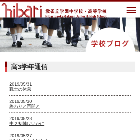
高3学年通信
2019/05/31
戦士の休息
2019/05/30
終わりと再開と
2019/05/28
中２初陣はいかに
2019/05/27