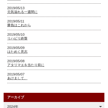
2019/05/13
元気溢れる一週間に
2019/05/11
勝負はこれから
2019/05/10
リハビリ終盤
2019/05/09
はためく意志
2019/05/08
アタリマエを当たり前に
2019/05/07
あけまして、
アーカイブ
2024年