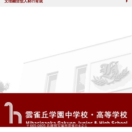
文理融合型人材の育成
〒665-0805 兵庫県宝塚市雲雀丘4-2-1
TEL:072-759-1300 FAX:072-755-4610