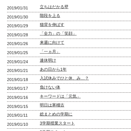
立ちはだかる壁
2019/01/31
階段を上る
2019/01/30
猫背を伸ばす
2019/01/29
「全力」の「笑顔」
2019/01/28
来週に向けて
2019/01/26
「一ヵ月」
2019/01/25
連休明け
2019/01/24
あの日から1年
2019/01/21
入試休みでひと休、み…？
2019/01/18
負けない体
2019/01/17
キーワードは「元気」
2019/01/16
明日は寒稽古
2019/01/15
総まとめの学期に
2019/01/11
3学期授業スタート
2019/01/10