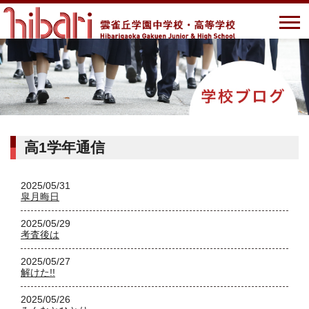
高1学年通信
2025/05/31
皐月晦日
2025/05/29
考査後は
2025/05/27
解けた!!
2025/05/26