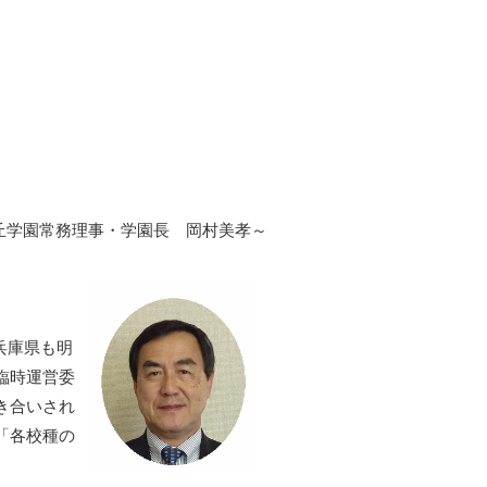
丘学園常務理事・学園長 岡村美孝～
兵庫県も明
臨時運営委
き合いされ
「各校種の