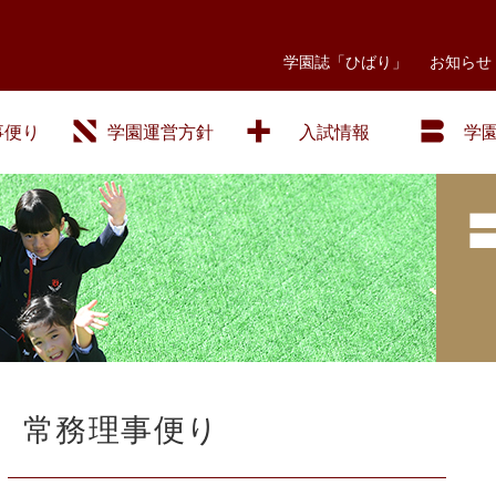
学園誌「ひばり」
お知らせ
事便り
学園運営方針
入試情報
学
常務理事便り