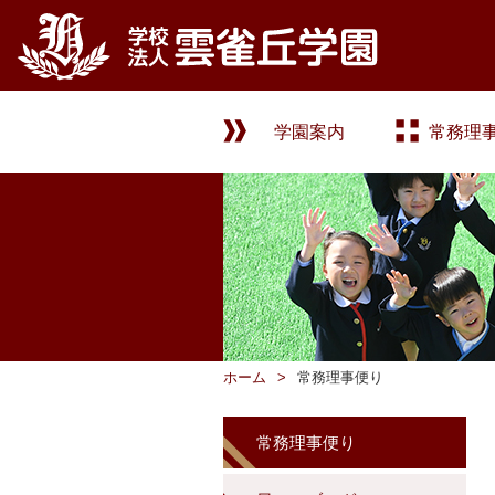
学園案内
常務理
ホーム
常務理事便り
常務理事便り