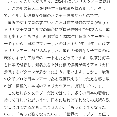
しかし、そこから立ち直り、2024年にアメリカツアーに参戦
し、この年の新人王を獲得する好成績を収めました。そし
て、今年、初優勝が今回のメジャー優勝だったのです。
最近の女子プロのすごいところは世界最強のプロが集うア
メリカ女子プロゴルフの舞台にプロ経験数年で飛び込み、成
果を出すところです。西郷プロも2020年に日本ツアーデビュ
ーですから、日本でプレーしたのはわずか4年、5年目にはア
メリカツアーに飛び込みました。最近の優秀な女子プロの代
表的なキャリア形成のルートをたどっています。以前は何年
も日本で経験し、知名度を上げた後で強者が集うアメリカに
参戦するパターンが多かったように思います。しかし、最近
の女子プロは日本ツアーである程度戦える手ごたえを感じ取
れば、積極的に本場のアメリカツアーに挑戦しています。
この逞しさを女子プロだけではなく、多くの日本の若者に
持ってほしいと思います。日本に居ればそれなりの成績を残
すことはできるかもしれませんが、「もっとうまくなりた
い」、「もっと強くなりたい」、「世界のトッププロと伍し