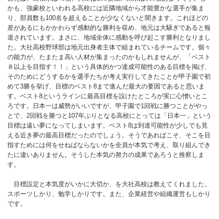
かも、強豪校といわれる高校には近隣地域から才能豊かな選手が集ま
り、部員数も100名を超えることが少なくないと聞きます。これほどの
差があるにもかかわらず感動的な勝利を収め、地元は大騒ぎであると報
道されています。まさに、地域全体に感動を呼び起こす勝利となりまし
た。大社高校野球部は地元出身者主体で組まれているチームです。個々
の能力が、たまたま高い人材が集まったのかもしれませんが、「ベスト
８以上を目指す！！」という具体的かつ達成可能性のある目標を掲げ、
そのためにどうするかを選手たちが考え実行してきたことが甲子園で初
めて3勝を挙げ、目標のベスト8まで進んだ最大の要因であると思いま
す。ベスト8というラインに最高目標を設けたところが実に心憎いとこ
ろです。日本一は威勢がいいですが、甲子園で1回戦に勝つことがやっ
とで、2回戦を勝つと107年ぶりとなる高校にとっては「日本一」という
目標は遠い夢になってしまいます。ベスト8は到達可能性が少しでも見
える近き夢の最高目標だったのでしょう。そうであればこそ、そこを目
指すためには何をせねばならないかを全員が本気で考え、取り組んでき
たに違いありません。そうした本気の努力の成果であろうと推察しま
す。
目標設定と本気度がいかに大切か、を大社高校は教えてくれました。
スポーツしかり、勉学しかりです。また、企業経営や組織運営もしかり
です。