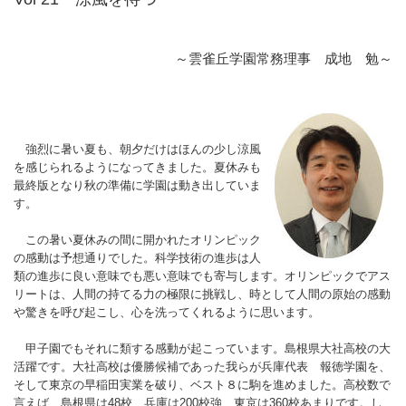
～雲雀丘学園常務理事 成地 勉～
強烈に暑い夏も、朝夕だけはほんの少し涼風
を感じられるようになってきました。夏休みも
最終版となり秋の準備に学園は動き出していま
す。
この暑い夏休みの間に開かれたオリンピック
の感動は予想通りでした。科学技術の進歩は人
類の進歩に良い意味でも悪い意味でも寄与します。オリンピックでアス
リートは、人間の持てる力の極限に挑戦し、時として人間の原始の感動
や驚きを呼び起こし、心を洗ってくれるように思います。
甲子園でもそれに類する感動が起こっています。島根県大社高校の大
活躍です。大社高校は優勝候補であった我らが兵庫代表 報徳学園を、
そして東京の早稲田実業を破り、ベスト８に駒を進めました。高校数で
言えば、島根県は48校、兵庫は200校強、東京は360校あまりです。し