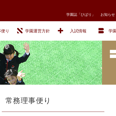
学園誌「ひばり」
お知らせ
事便り
学園運営方針
入試情報
学
常務理事便り