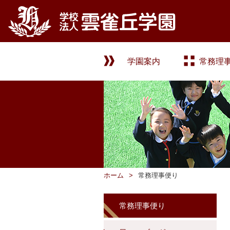
学園案内
常務理
ホーム
常務理事便り
常務理事便り