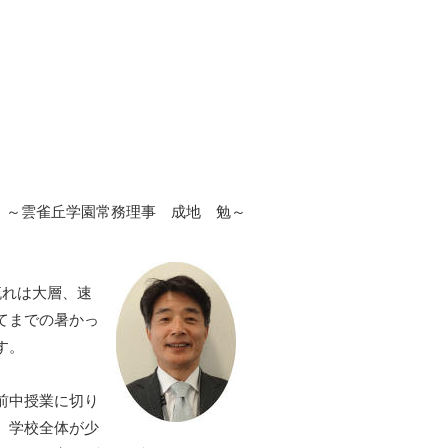
～雲雀丘学園常務理事 成地 勉～
流れは大層、速
てまでの暑かっ
す。
前中授業に切り
、学校全体が少