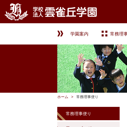
学園案内
常務理
ホーム
常務理事便り
常務理事便り