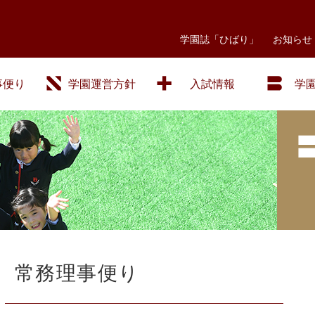
学園誌「ひばり」
お知らせ
事便り
学園運営方針
入試情報
学
常務理事便り