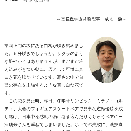
～雲雀丘学園常務理事 成地 勉～
学園正門の坂にある白梅が咲き始めまし
た。５分咲きでしょうか。サクラのよう
な艶やかさはありませんが、まだまだ冷
え込みがきつい朝に、凛として可憐に真
白き花を咲かせています。寒さの中で自
己の存在を主張するような真っ白な花で
す。
この花を見た時、昨日、冬季オリンピック ミラノ・コル
ティナ大会のフィギュアスケートペアで見事な逆転優勝を成
し遂げ、日本中を感動の渦に巻き込んだりくりゅうペアの三
浦璃来さんを重ねてしまいました。氷上での失敗に、演技直