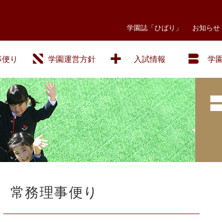
学園誌「ひばり」
お知らせ
事便り
学園運営方針
入試情報
学
常務理事便り