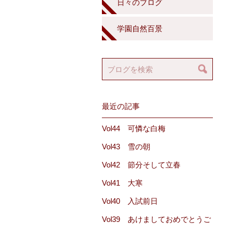
日々のブログ
学園自然百景
最近の記事
Vol44 可憐な白梅
Vol43 雪の朝
Vol42 節分そして立春
Vol41 大寒
Vol40 入試前日
Vol39 あけましておめでとうご