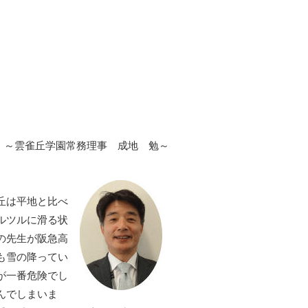
～雲雀丘学園常務理事 成地 勉～
丘は平地と比べ
ルツルに滑る状
の先生が阪急高
も雪の降ってい
が一番危険でし
んでしまいま