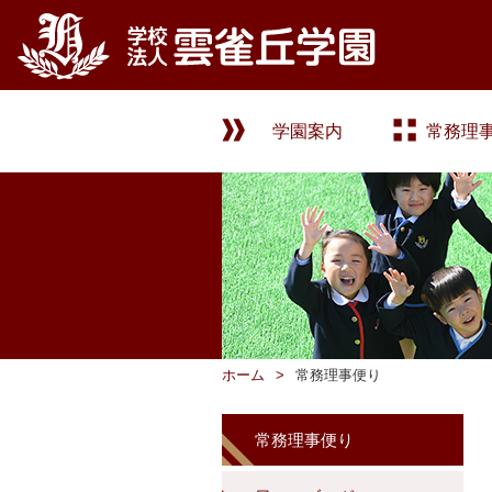
学園案内
常務理
ホーム
常務理事便り
常務理事便り