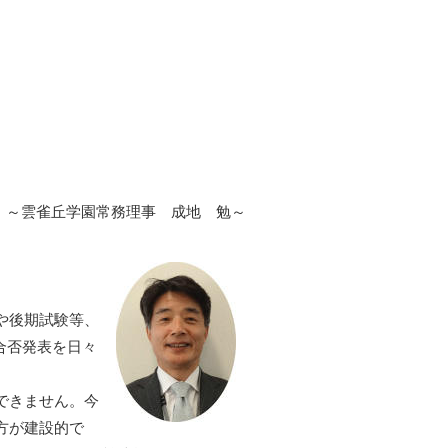
～雲雀丘学園常務理事 成地 勉～
や後期試験等、
合否発表を日々
できません。今
方が建設的で