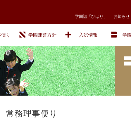
学園誌「ひばり」
お知らせ
事便り
学園運営方針
入試情報
学
常務理事便り