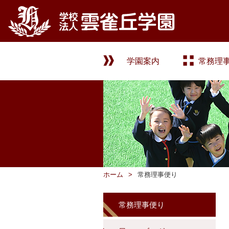
学園案内
常務理
ホーム
常務理事便り
常務理事便り