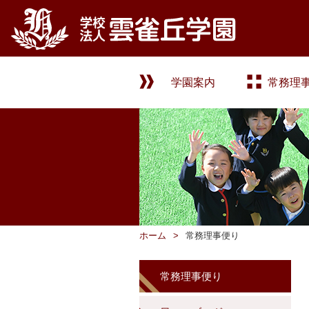
学園案内
常務理
ホーム
常務理事便り
常務理事便り