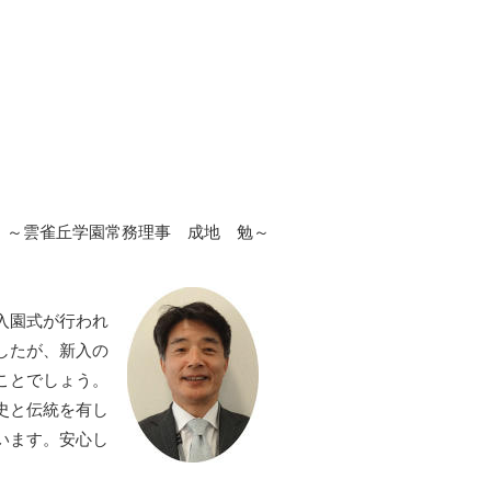
～雲雀丘学園常務理事 成地 勉～
入園式が行われ
したが、新入の
ことでしょう。
史と伝統を有し
います。安心し