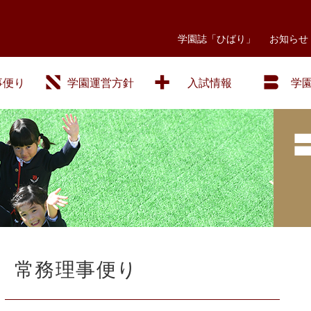
学園誌「ひばり」
お知らせ
事便り
学園運営方針
入試情報
学
常務理事便り