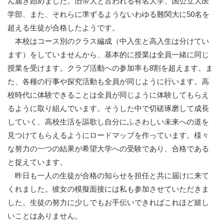
ん届き始めました。旧帝大と言われる有名大学、国公立大医
学部、また、それらに準ずるようないわゆる難関大に50名を
超える生徒が合格したようです。
本校はコース別のクラス編成（中入生と高入生は分けてい
ます）をしていませんから、基本的に授業は全員一緒に同じ
授業を受けます。クラブ活動への参加率も8割を超えます。ま
た、各種の行事や探究活動も全員が同じように行います。高
校時代に体験できることは全員が同じように体験してもらえ
るように取り組んでいます。そうした中で切磋琢磨して成長
していく、高校生活を謳歌し自分にふさわしい未来への道を
見つけてもらえるようにロードマップを作っています。様々
な努力の一つの結果が希望大学への受験であり、合格である
と捉えています。
昨日も一人の生徒が合格の知らせを担任と共に届けに来て
くれました。彼女の模擬面接には私も参加させていただきま
した。生徒の努力に少しでもお手伝いできればこれほど嬉し
いことはありません。