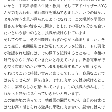
いかと、中高科学部の生徒・教員、そしてアドバイザーのYさ
んが力を合わせ、試行錯誤を重ねてきました。いつの日かホ
タルが舞う光景が見られるようになれば、この場所を学園の
皆さんや地域の皆さんに開き、ともにその喜びを分かち合い
たいという願いのもと、挑戦が続けられています。
そして今年は、その可能性がわずかながら高まりました。そ
こで先日、夜間撮影にも対応したカメラを設置し、もし羽化
が確認された際には、その様子を記録するとともに、今後の
研究をさらに深めていきたいと考えています。阪急電車が行
き交う市街地のただ中でホタルを観察することが叶うなら、
それはまことに得難い営みと言えるでしょう。容易なことで
はありませんが、夢を抱き、それに向かって挑み続けるとこ
ろに、雲雀らしさが息づいています。この挑戦の歩みを、こ
れからも静かに見守っていきたいと思います。
この観察地の傍らでは、幼稚園の園児たちが、自分の背丈に
はなお高く感じられる遊具に果敢に向き合い、懸命に挑んで