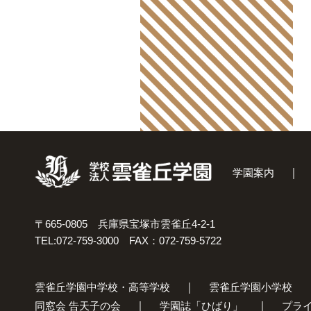
学園案内
〒665-0805 兵庫県宝塚市雲雀丘4-2-1
TEL:072-759-3000 FAX：072-759-5722
雲雀丘学園中学校・高等学校
雲雀丘学園小学校
同窓会 告天子の会
学園誌「ひばり」
プラ