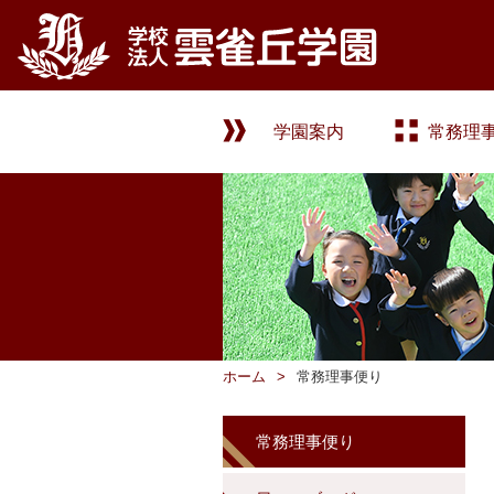
学園案内
常務理
ホーム
常務理事便り
常務理事便り