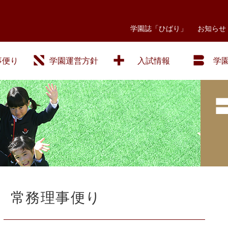
学園誌「ひばり」
お知らせ
事便り
学園運営方針
入試情報
学
常務理事便り