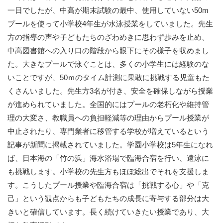
一日でしたが、中高が期末試験の最中、使用していない50m
プールを使って小学校4年生が水泳授業をしていました。先生
方の指導の声や子どもたちのざわめきに思わず歩みを止め、
中高図書館への入り口の階段から眼下にその様子を収めまし
た。大きなプールで泳ぐことは、多くの小学生には経験のな
いことですが、50ｍのタイム計測に果敢に挑戦する児童もた
くさんいました。先生方3名が付き、安全を確保しながら授業
が進められていました。全国的にはプールの老朽化や維持管
理の大変さ、教職員への負担軽減等の理由からプール授業が
中止されたり、専門業者に移管する学校が増えているという
記事が新聞に掲載されていました。学園小学校は5年生になれ
ば、日本海の「竹の浜」海水浴場で臨海合宿を行い、遠泳に
も挑戦します。小学校の先生方もほぼ総出でそれを支援しま
す。こうしたプール授業や臨海合宿は「挑戦する心」や「克
己」という観点からも子どもたちの成長に寄与する部分は大
きいと確信しています。長く続けていきたい授業であり、大