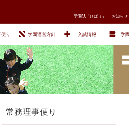
学園誌「ひばり」
お知らせ
事便り
学園運営方針
入試情報
学
常務理事便り