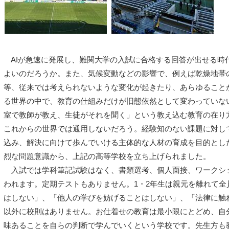
AIが急速に発展し、難関大学の入試に合格する回答が出せる時
よいのだろうか。また、気候変動などの影響で、例えば乾燥地帯
等、従来では考えられないような変化が起きたり、あらゆること
る世界の中で、教育の仕組みだけが旧態依然として変わっていな
室で教師が教え、生徒がそれを聞く」という教え込む教育の在り
これからの世界では通用しないだろう。経験知のない課題に対し
込み、解決に向けて歩んでいける主体的な人材の育成を目的とし
烈な問題意識から、上記の高等学校を立ち上げられました。
入試では学科筆記試験はなく、書類選考、個人面接、ワークシ
われます。定期テストもありません。1・2年生は親元を離れて全
はしない」、「他人の学びを妨げることはしない」、「法律に触
以外に校則はありません。お仕着せの教育は最小限にとどめ、自
味あることを自らの判断で学んでいくという学校です。先生方も