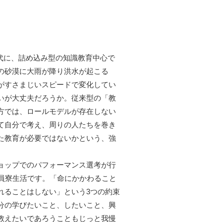
代に、詰め込み型の知識教育中心で
の砂漠に大雨が降り洪水が起こる
がすさまじいスピードで変化してい
いが大丈夫だろうか。従来型の「教
方では、ロールモデルが存在しない
て自分で考え、周りの人たちを巻き
た教育が必要ではないかという、強
ョップでのパフォーマンス選考が行
員寮生活です。「命にかかわること
れることはしない」という3つの約束
分の学びたいこと、したいこと、興
教えたいであろうこともじっと我慢