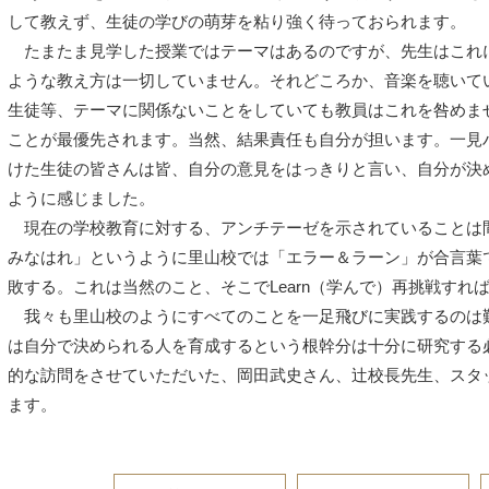
して教えず、生徒の学びの萌芽を粘り強く待っておられます。
たまたま見学した授業ではテーマはあるのですが、先生はこれ
ような教え方は一切していません。それどころか、音楽を聴いて
生徒等、テーマに関係ないことをしていても教員はこれを咎めま
ことが最優先されます。当然、結果責任も自分が担います。一見
けた生徒の皆さんは皆、自分の意見をはっきりと言い、自分が決
ように感じました。
現在の学校教育に対する、アンチテーゼを示されていることは
みなはれ」というように里山校では「エラー＆ラーン」が合言葉
敗する。これは当然のこと、そこでLearn（学んで）再挑戦すれ
我々も里山校のようにすべてのことを一足飛びに実践するのは
は自分で決められる人を育成するという根幹分は十分に研究する
的な訪問をさせていただいた、岡田武史さん、辻校長先生、スタ
ます。