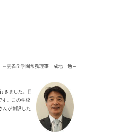
～雲雀丘学園常務理事 成地 勉～
に行きました。目
です。この学校
さんが創設した