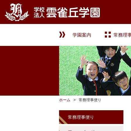
学園案内
常務理
ホーム
常務理事便り
常務理事便り