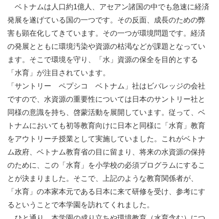
ベトナムは人口約1億人、アセアン諸国の中でも急速に経済
発展を遂げている国の一つです。その反面、成長のための弊
害も顕在化してきています。その一つが環境問題です。経済
の発展とともに環境汚染や資源の枯渇などが課題となってい
ます。そこで環境を守り、「水」資源の保全を目的とする
「水育」が注目されています。
「サントリー ペプシコ ベトナム」社はビバレッジの会社
ですので、水資源の重要性については日本のサントリー社と
同様の意識を持ち、啓蒙活動を展開しています。従って、ベ
トナムにおいても初等教育向けに日本と同様に「水育」教育
をアウトリーチ授業として実施していました。これがベトナ
ム政府、ベトナム教育省の目に留まり、将来の水資源の保持
のために、この「水育」を小学校の必須プログラムにするこ
とが決まりました。そこで、上記のような教育関係者が、
「水育」の本家本元である日本に来て研修を受け、参考にす
るということで本学園を訪れてくれました。
ひと通り、本学園の成り立ちや環境教育（水育含む）につ