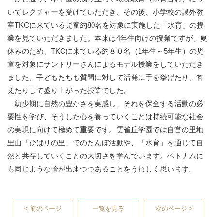
いてレクチャーを受けていただき、その後、小学校の課外教
室TKCに来ている児童約80名を対象に実施した「水育」の授
業を見ていただきました。本来は4年生向けの授業ですが、夏
休みのため、TKCに来ている約８０名（1年生～5年生）の児
童を対象にサントリーさんによるモデル授業をしていただき
ました。子どもたちも質問に対して活発に手を挙げたり、答
えたりして盛り上がった授業でした。
幼少期に自然の豊かさを実感し、それを保全する活動の必
要性を学び、そうした心を養っていくことは持続可能な社会
の実現に向けて極めて重要です。雲雀丘学園では自営の里地
里山「ひばりの里」でのたんぼ活動や、「水育」を通じて自
然と共存していくことの大切さを学んでいます。ベトナムに
も同じような輪が出来つつあることをうれしく思います。
< 前のページ
一覧を見る
次のページ >